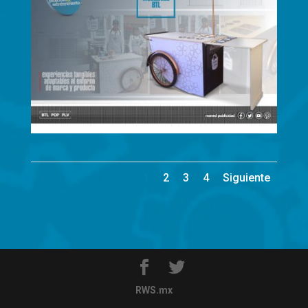
1
2
3
4
Siguiente
RWS.mx