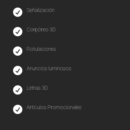
Señalización

Corpóreo 3D

Rotulaciones

Anuncios luminosos

Letras 3D

Artículos Promocionales
